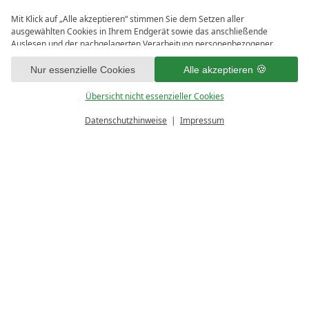
Mit Klick auf „Alle akzeptieren“ stimmen Sie dem Setzen aller
ausgewählten Cookies in Ihrem Endgerät sowie das anschließende
Auslesen und der nachgelagerten Verarbeitung personenbezogener
Daten (z.B. Ihrer IP-Adresse) durch uns und unseren Partnern zu. Falls
1
Sie damit nicht einverstanden sind, klicken Sie bitte auf „Nur essenzielle
Nur essenzielle Cookies
Alle akzeptieren
Cookies“. Eine individuelle Auswahl können Sie unter „Übersicht nicht
essenzieller Cookies“ tätigen. Sie können Ihre Auswahl im Fußbereich
Übersicht nicht essenzieller Cookies
dieser Website oder in den Datenschutzhinweisen jederzeit aufrufen und
ändern.
Datenschutzhinweise
Impressum
PREISRECHNER
ANFRAGEN