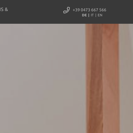
S &
+39 0473 667 566
DE
IT
EN