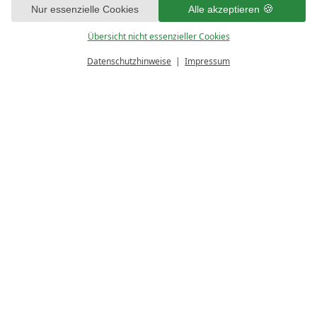
1
Sie damit nicht einverstanden sind, klicken Sie bitte auf „Nur essenzielle
Nur essenzielle Cookies
Alle akzeptieren
Cookies“. Eine individuelle Auswahl können Sie unter „Übersicht nicht
essenzieller Cookies“ tätigen. Sie können Ihre Auswahl im Fußbereich
Übersicht nicht essenzieller Cookies
dieser Website oder in den Datenschutzhinweisen jederzeit aufrufen und
ändern.
Datenschutzhinweise
Impressum
PREISRECHNER
ANFRAGEN
Kinder-Schwimmkurse im