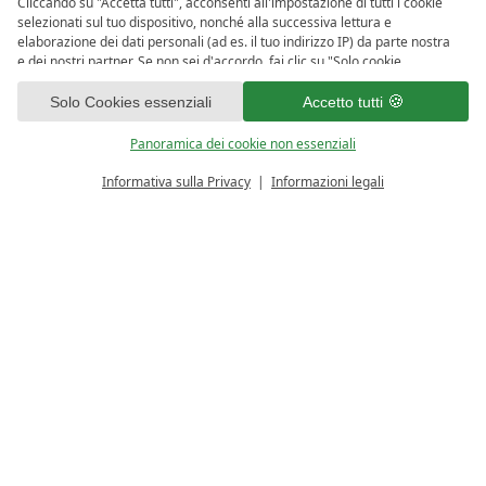
Cliccando su "Accetta tutti", acconsenti all'impostazione di tutti i cookie
selezionati sul tuo dispositivo, nonché alla successiva lettura e
elaborazione dei dati personali (ad es. il tuo indirizzo IP) da parte nostra
e dei nostri partner. Se non sei d'accordo, fai clic su "Solo cookie
essenziali". Puoi effettuare una selezione individuale sotto "Panoramica
1
dei cookie non essenziali". Puoi accedere e modificare la tua selezione in
Solo Cookies essenziali
Accetto tutti
qualsiasi momento nel piè di pagina di questo sito web o nell'informativa
sulla privacy.
Panoramica dei cookie non essenziali
Informativa sulla Privacy
Informazioni legali
CALCOLATORE PREZZO
RICHIESTA
Dettagli camera
Dimensioni camera/Occupazione:
ca. 46 m², 2-5 persone
Galleria immagini: