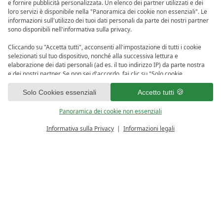
e fornire pubblicità personalizzata. Un elenco dei partner utilizzati e dei
loro servizi è disponibile nella "Panoramica dei cookie non essenziali". Le
informazioni sull'utilizzo dei tuoi dati personali da parte dei nostri partner
sono disponibili nell'informativa sulla privacy.
Cliccando su "Accetta tutti", acconsenti all'impostazione di tutti i cookie
selezionati sul tuo dispositivo, nonché alla successiva lettura e
elaborazione dei dati personali (ad es. il tuo indirizzo IP) da parte nostra
e dei nostri partner. Se non sei d'accordo, fai clic su "Solo cookie
essenziali". Puoi effettuare una selezione individuale sotto "Panoramica
1
dei cookie non essenziali". Puoi accedere e modificare la tua selezione in
Solo Cookies essenziali
Accetto tutti
qualsiasi momento nel piè di pagina di questo sito web o nell'informativa
sulla privacy.
Panoramica dei cookie non essenziali
Informativa sulla Privacy
Informazioni legali
CALCOLATORE PREZZO
RICHIESTA