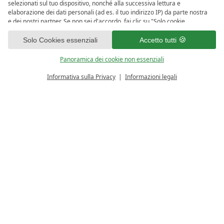
selezionati sul tuo dispositivo, nonché alla successiva lettura e
SETTIMANA DELLA MELA
ALLE AREE ACQUATICHE
elaborazione dei dati personali (ad es. il tuo indirizzo IP) da parte nostra
e dei nostri partner. Se non sei d'accordo, fai clic su "Solo cookie
essenziali". Puoi effettuare una selezione individuale sotto "Panoramica
1
dei cookie non essenziali". Puoi accedere e modificare la tua selezione in
Solo Cookies essenziali
Accetto tutti
qualsiasi momento nel piè di pagina di questo sito web o nell'informativa
sulla privacy.
Panoramica dei cookie non essenziali
Informativa sulla Privacy
Informazioni legali
CALCOLATORE PREZZO
RICHIESTA
Hotel Wellness & Famiglie