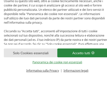
Usiamo su questo sito web, oltre ai cookie tecnicamente necessari, anche i
cookie dei partner, il cui scopo è analizzare gli accessi al sito web e fornire
pubblicità personalizzata. Un elenco dei partner utilizzati e dei loro servizi è
disponibile nella "Panoramica dei cookie non essenziali". Le informazioni
sull'utilizzo dei tuoi dati personali da parte dei nostri partner sono disponibili
nell'informativa sulla privacy.
Cliccando su "Accetta tutti", acconsenti all'impostazione di tutti i cookie
selezionati sul tuo dispositivo, nonché alla successiva lettura e elaborazione
dei dati personali (ad es. il tuo indirizzo IP) da parte nostra e dei nostri partner
Se non sei d'accordo, fai clic su "Solo cookie essenziali". Puoi effettuare una
selezione individuale sotto "Panoramica dei cookie non essenziali". Puoi
accedere e modificare la tua selezione in qualsiasi momento nel piè di pagina
Solo Cookies essenziali
Accetto tutti
di questo sito web o nell'informativa sulla privacy.
Panoramica dei cookie non essenziali
Informativa sulla Privacy
Informazioni legali
CALCOLATORE 
RICHIESTA
BUONO
PREZZO
Questo pacchetto non è più d
Nel periodo richiesto non abbiamo più disponiblità