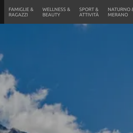
FAMIGLIE &
WELLNESS &
SPORT &
NATURNO 
RAGAZZI
BEAUTY
ATTIVITÀ
MERANO