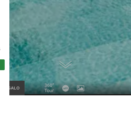
.
360°
 REGALO
Tour
isponibile.