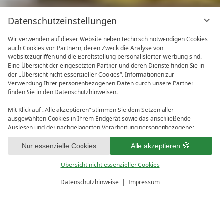
Datenschutzeinstellungen
Wir verwenden auf dieser Website neben technisch notwendigen Cookies
auch Cookies von Partnern, deren Zweck die Analyse von
Websitezugriffen und die Bereitstellung personalisierter Werbung sind.
Eine Übersicht der eingesetzten Partner und deren Dienste finden Sie in
der „Übersicht nicht essenzieller Cookies“. Informationen zur
Verwendung Ihrer personenbezogenen Daten durch unsere Partner
finden Sie in den Datenschutzhinweisen.
Mit Klick auf „Alle akzeptieren“ stimmen Sie dem Setzen aller
ausgewählten Cookies in Ihrem Endgerät sowie das anschließende
Auslesen und der nachgelagerten Verarbeitung personenbezogener
Daten (z.B. Ihrer IP-Adresse) durch uns und unseren Partnern zu. Falls
1
Sie damit nicht einverstanden sind, klicken Sie bitte auf „Nur essenzielle
Nur essenzielle Cookies
Alle akzeptieren
Cookies“. Eine individuelle Auswahl können Sie unter „Übersicht nicht
essenzieller Cookies“ tätigen. Sie können Ihre Auswahl im Fußbereich
Übersicht nicht essenzieller Cookies
dieser Website oder in den Datenschutzhinweisen jederzeit aufrufen und
ändern.
Datenschutzhinweise
Impressum
PREISRECHNER
ANFRAGEN