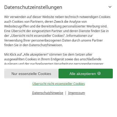
Datenschutzeinstellungen
Wir verwenden auf dieser Website neben technisch notwendigen Cookies
auch Cookies von Partnern, deren Zweck die Analyse von
Websitezugriffen und die Bereitstellung personalisierter Werbung sind.
Eine Übersicht der eingesetzten Partner und deren Dienste finden Sie in
der „Übersicht nicht essenzieller Cookies“. Informationen zur
Verwendung Ihrer personenbezogenen Daten durch unsere Partner
finden Sie in den Datenschutzhinweisen.
Mit Klick auf „Alle akzeptieren“ stimmen Sie dem Setzen aller
ausgewählten Cookies in Ihrem Endgerät sowie das anschließende
Auslesen und der nachgelagerten Verarbeitung personenbezogener
Daten (z.B. Ihrer IP-Adresse) durch uns und unseren Partnern zu. Falls
1
Sie damit nicht einverstanden sind, klicken Sie bitte auf „Nur essenzielle
Nur essenzielle Cookies
Alle akzeptieren
Cookies“. Eine individuelle Auswahl können Sie unter „Übersicht nicht
essenzieller Cookies“ tätigen. Sie können Ihre Auswahl im Fußbereich
Übersicht nicht essenzieller Cookies
dieser Website oder in den Datenschutzhinweisen jederzeit aufrufen und
ändern.
Datenschutzhinweise
Impressum
PREISRECHNER
ANFRAGEN
Prokulus BESTPREIS