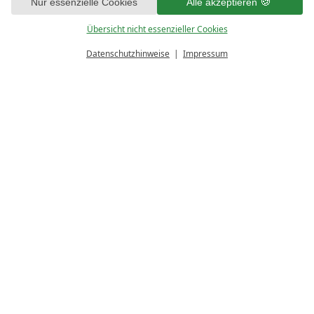
Sie damit nicht einverstanden sind, klicken Sie bitte auf „Nur essenzielle
Nur essenzielle Cookies
Alle akzeptieren
Cookies“. Eine individuelle Auswahl können Sie unter „Übersicht nicht
essenzieller Cookies“ tätigen. Sie können Ihre Auswahl im Fußbereich
Übersicht nicht essenzieller Cookies
dieser Website oder in den Datenschutzhinweisen jederzeit aufrufen und
ändern.
Datenschutzhinweise
Impressum
PREISRECHNER
ANFRAGEN
Anreise:
keine Auswahl
Abreise:
Reisedatum
keine Auswahl
Übernachtungen:
0