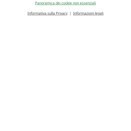
sulla privacy.
Panoramica dei cookie non essenziali
Informativa sulla Privacy
Informazioni legali
CALCOLATORE PREZZO
RICHIESTA
Grazie per il vostro interesse al nostro hotel, vi
inviamo volentieri un'offerta senza impegno.
Compilate il seguente formulario e inviateci la
vostra richiesta. Vi contatteremo al più presto.
La vostra scelta
Suite Charlotte | casa principale
Dati personali